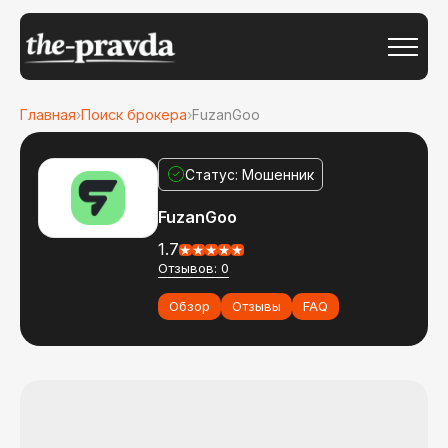
Главная
›
Поиск брокера
›
FuzanGoo
Статус: Мошенник
FuzanGoo
1.7
Отзывов: 0
Обзор
Отзывы
FAQ