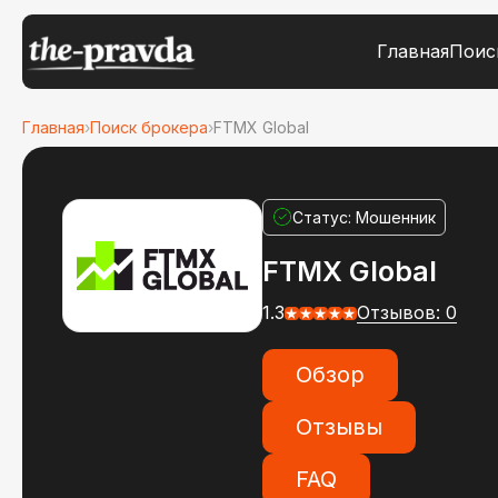
Главная
Поис
Главная
›
Поиск брокера
›
FTMX Global
Статус: Мошенник
FTMX Global
1.3
Отзывов: 0
Обзор
Отзывы
FAQ