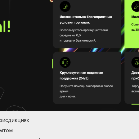
рисдикциях
пытом