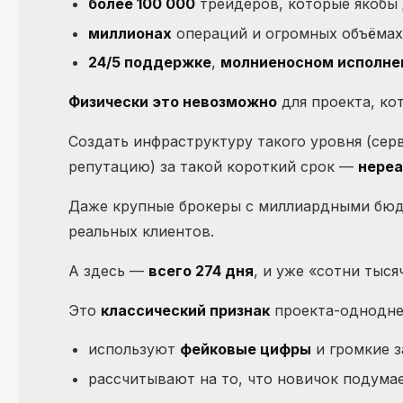
более 100 000
трейдеров, которые якобы
миллионах
операций и огромных объёмах
24/5 поддержке
,
молниеносном исполне
Физически это невозможно
для проекта, к
Создать инфраструктуру такого уровня (сер
репутацию) за такой короткий срок —
нереа
Даже крупные брокеры с миллиардными бюдж
реальных клиентов.
А здесь —
всего 274 дня
, и уже «сотни тыс
Это
классический признак
проекта-однодне
используют
фейковые цифры
и громкие з
рассчитывают на то, что новичок подумае